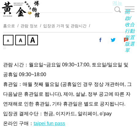
메뉴
주
요
開
내
啟/
收合
용
홈으로
관람 정보
입장권 가격 및 관람시간
行動
보
裝置
기
版選
:::
單
관람 시간：월요일~금요일 09:30~17:00, 토요일/일요일 및
공휴일 09:30~18:00
휴관일：매월 첫째 월요일 (공휴일인 경우 정상 개관하며, 그
다음날은 휴관일로 됩니다), 제야, 설날, 정부 공고에 따른 자
연재해로 인한 휴관일, 기타 휴관일은 별도로 공지됩니다.
입장권 결제수단：현금, 이지카드, 알리페이, o’pay
온라인 구매：
taipei fun pass