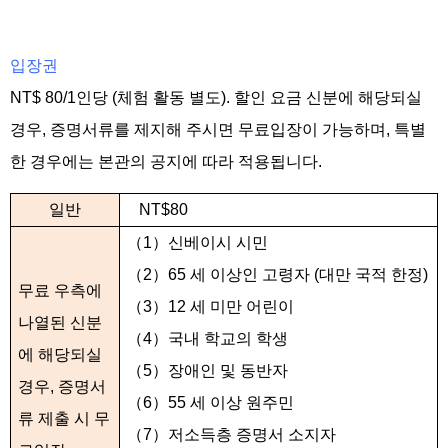
입장권
NT$ 80/1인당 (체험 활동 별도). 할인 요금 신분에 해당되실
경우, 증명서류를 제지해 주시면 무료입장이 가능하며, 특별
한 경우에는 본관의 공지에 따라 적용됩니다.
일반
NT$80
（
1
）신베이시 시민
（
2
）
65
세 이상인 고령자 (대만 국적 한정)
무료 우측에
（
3
）
12
세 미만 어린이
나열된 신분
（
4
）국내 학교의 학생
에 해당되실
（
5
）장애인 및 동반자
경우, 증명서
（
6
）
55
세 이상 원주민
류 제출 시 무
（
7
）저소득층 증명서 소지자