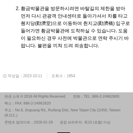
황금박물관을 방문하시려면 바탈길의 제한을 받아
먼저 다시 관광객 안내센터로 돌아가셔서 차를 타고
췐지당(勸濟堂)으로 이동하여 췬지교(勸濟橋) 입구로
들어가면 황금박물관에 도착하실 수 있습니다. 도움
이 필요하신 경우 사전에 박물관으로 연락 주시기 바
랍니다. 불편을 끼쳐 드려 죄송합니다.
작성일：2023-10-11
조회수：1854
판권 소유 © 2016 All Rights Reserved.
전화：TEL: 886-2-24962800
팩스：FAX: 886-2-24962820
주소：No.8, Jinguang Rd., Ruifang Dist., New Taipei City 22450, Taiwan
(R.O.C.)
콘텐츠 업데이트：2026-01-29
권장 브라우저 : IE10 (포함) 이상