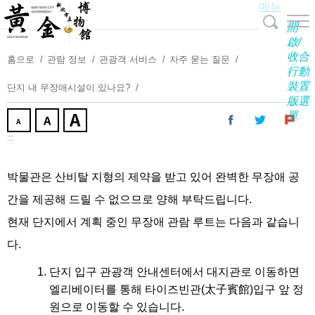
메뉴
주
요
開
내
啟/
收合
용
홈으로
관람 정보
관광객 서비스
자주 묻는 질문
行動
보
裝置
단지 내 무장애시설이 있나요?
기
版選
單
:::
박물관은 산비탈 지형의 제약을 받고 있어 완벽한 무장애 공
간을 제공해 드릴 수 없으므로 양해 부탁드립니다.
현재 단지에서 계획 중인 무장애 관람 루트는 다음과 같습니
다.
단지 입구 관광객 안내센터에서 대지관로 이동하면
엘리베이터를 통해 타이즈빈관(太子賓館)입구 앞 정
원으로 이동할 수 있습니다.