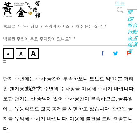
메뉴
주
요
開
내
啟/
收合
용
홈으로
관람 정보
관광객 서비스
자주 묻는 질문
行動
보
裝置
박물관 주변에 무료 주차장이 있나요?
기
版選
單
:::
단지 주변에는 주차 공간이 부족하오니 도보로 약 10분 거리
인 췐지당(勸濟堂) 주변의 주차장을 이용해 주시기 바랍니다.
또한 단지는 산 중턱에 있어 주차공간이 부족하므로, 공휴일
에는 유동적으로 교통 통제를 시행하고 있습니다. 관련된 공
지를 유의해 주시기 바랍니다. 이용에 불편을 드려 죄송합니
다.