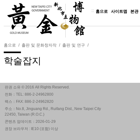
주
요
:::
홈으로
사이트맵
본관
내
용
보
기
홈으로
출판 및 문화창자작
출판 및 연구
학술잡지
판권 소유 © 2016 All Rights Reserved.
전화：TEL: 886-2-24962800
팩스：FAX: 886-2-24962820
주소：No.8, Jinguang Rd., Ruifang Dist., New Taipei City
22450, Taiwan (R.O.C.)
콘텐츠 업데이트：2026-01-29
권장 브라우저 : IE10 (포함) 이상