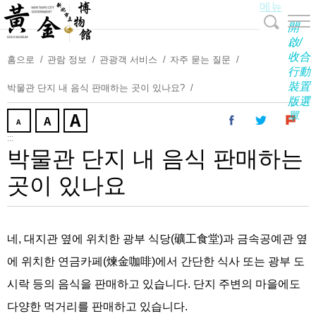
메뉴
주
요
開
내
啟/
收合
용
홈으로
관람 정보
관광객 서비스
자주 묻는 질문
行動
보
裝置
박물관 단지 내 음식 판매하는 곳이 있나요?
기
版選
單
:::
박물관 단지 내 음식 판매하는
곳이 있나요
네, 대지관 옆에 위치한 광부 식당(礦工食堂)과 금속공예관 옆
에 위치한 연금카페(煉金咖啡)에서 간단한 식사 또는 광부 도
시락 등의 음식을 판매하고 있습니다. 단지 주변의 마을에도
다양한 먹거리를 판매하고 있습니다.