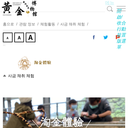
메뉴
주
요
開
내
啟/
收合
용
홈으로
관람 정보
체험활동
사금 채취 체험
行動
보
裝置
기
版選
:::
單
사금 채취 체험