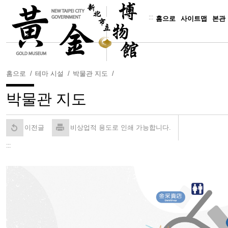
주
요
:::
홈으로
사이트맵
본관
내
용
보
기
홈으로
테마 시설
박물관 지도
박물관 지도
이전글
비상업적 용도로 인쇄 가능합니다.
:::