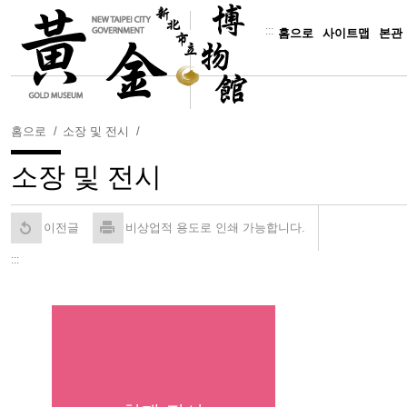
주
요
:::
홈으로
사이트맵
본관
내
용
보
기
홈으로
소장 및 전시
소장 및 전시
이전글
비상업적 용도로 인쇄 가능합니다.
:::